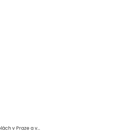
olách v Praze a v…