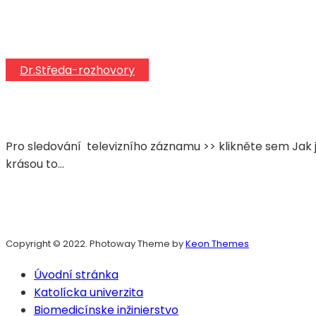
Dr.Středa-rozhovory
Pro sledování televizního záznamu >> klikněte sem Jak j
krásou to…
Copyright © 2022. Photoway Theme by
Keon Themes
Úvodní stránka
Katolícka univerzita
Biomedicínske inžinierstvo