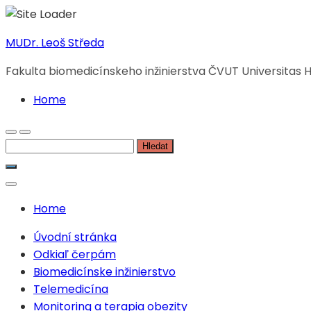
Skip
MUDr. Leoš Středa
to
Fakulta biomedicínskeho inžinierstva ČVUT Universitas H
content
Home
Vyhledávání
Home
Úvodní stránka
Odkiaľ čerpám
Biomedicínske inžinierstvo
Telemedicína
Monitoring a terapia obezity