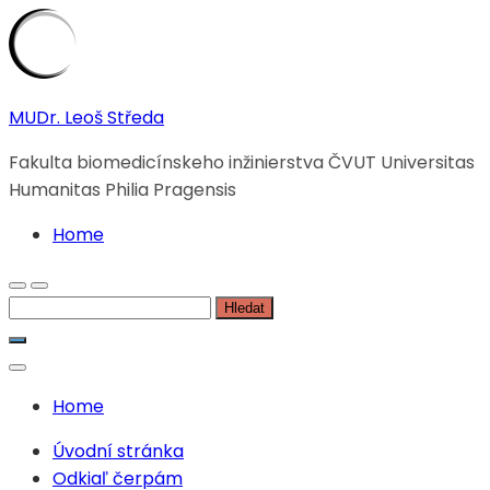
Skip
MUDr. Leoš Středa
to
Fakulta biomedicínskeho inžinierstva ČVUT Universitas
content
Humanitas Philia Pragensis
Home
Vyhledávání
Home
Úvodní stránka
Odkiaľ čerpám