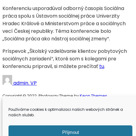
Konferenciu usporadúval odborný časopis Sociálna
práca spolu s Ústavom sociálnej práce Univerzity
Hradec Králové a Ministerstvom práce a sociálnych
vecí Českej republiky. Téma konferencie bolo
„Sociálna práca ako nástroj sociálnej zmeny“.
Príspevok „Školský vzdelávanie klientov pobytových
sociálnych zariadení“, ktoré som s kolegami pre
konferenciu pripravil, si môžete prečítať
tu
.
admin. VP
Copyright © 2022. Photoway Theme by
Keon Themes
Používáme cookies k optimalizaci našich webových stránek a
Úvodní stránka
našich služeb.
Katolícka univerzita
Biomedicínske inžinierstvo
Příjmout
Estetická medicína