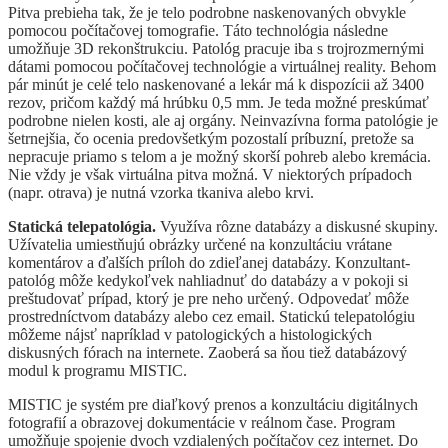
Pitva prebieha tak, že je telo podrobne naskenovaných obvykle
pomocou počítačovej tomografie. Táto technológia následne
umožňuje 3D rekonštrukciu. Patológ pracuje iba s trojrozmernými
dátami pomocou počítačovej technológie a virtuálnej reality. Behom
pár minút je celé telo naskenované a lekár má k dispozícii až 3400
rezov, pričom každý má hrúbku 0,5 mm. Je teda možné preskúmať
podrobne nielen kosti, ale aj orgány. Neinvazívna forma patológie je
šetrnejšia, čo ocenia predovšetkým pozostalí príbuzní, pretože sa
nepracuje priamo s telom a je možný skorší pohreb alebo kremácia.
Nie vždy je však virtuálna pitva možná. V niektorých prípadoch
(napr. otrava) je nutná vzorka tkaniva alebo krvi.
Statická telepatológia.
Využíva rôzne databázy a diskusné skupiny.
Užívatelia umiestňujú obrázky určené na konzultáciu vrátane
komentárov a ďalších príloh do zdieľanej databázy. Konzultant-
patológ môže kedykoľvek nahliadnuť do databázy a v pokoji si
preštudovať prípad, ktorý je pre neho určený. Odpovedať môže
prostredníctvom databázy alebo cez email. Statickú telepatológiu
môžeme nájsť napríklad v patologických a histologických
diskusných fórach na internete. Zaoberá sa ňou tiež databázový
modul k programu MISTIC.
MISTIC je systém pre diaľkový prenos a konzultáciu digitálnych
fotografií a obrazovej dokumentácie v reálnom čase. Program
umožňuje spojenie dvoch vzdialených počítačov cez internet. Do