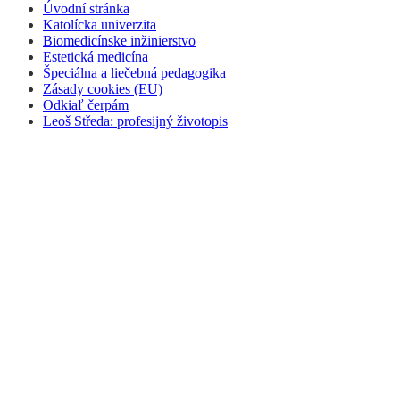
Úvodní stránka
Katolícka univerzita
Biomedicínske inžinierstvo
Estetická medicína
Špeciálna a liečebná pedagogika
Zásady cookies (EU)
Odkiaľ čerpám
Leoš Středa: profesijný životopis