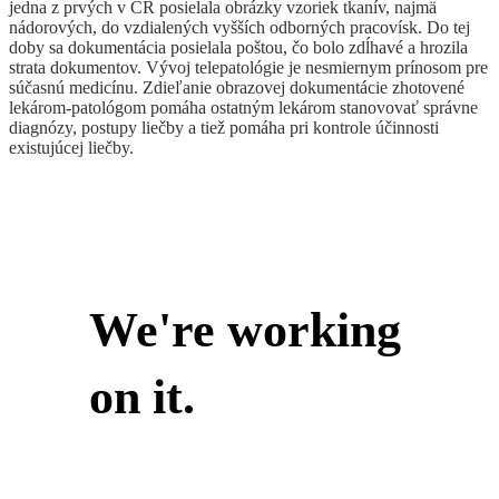
jedna z prvých v ČR posielala obrázky vzoriek tkanív, najmä
nádorových, do vzdialených vyšších odborných pracovísk. Do tej
doby sa dokumentácia posielala poštou, čo bolo zdĺhavé a hrozila
strata dokumentov. Vývoj telepatológie je nesmiernym prínosom pre
súčasnú medicínu. Zdieľanie obrazovej dokumentácie zhotovené
lekárom-patológom pomáha ostatným lekárom stanovovať správne
diagnózy, postupy liečby a tiež pomáha pri kontrole účinnosti
existujúcej liečby.