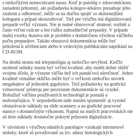
s niekoľkými nemocnicami naraz. Keď je patológ v zdravotníckom
zariadení prítomný, ale požiadavka kolegov-lekárov presahuje jeho
znalosti a odbornosť, môže sa na diaľku spojiť so skúsenejšími
kolegami a prípad skonzultovať. Tiež pre výučbu má digitalizovaný
preparát veľký význam. Nie je nutné obnovovať stratené, rozbité a
často veľmi vzácne a len ťažko nahraditeľné preparáty. V prípade
malej vzorky tkaniva nie je problém s dodatočnou výrobou väčšieho
počtu preparátov. Takáto obrazová dokumentácia môže byť
priložená k učebniciam alebo k vedeckým publikáciám napríklad na
CD-ROM.
Na druhú stranu má telepatológia aj niekoľko nevýhod. Keďže
urobené snímky musia byť veľmi kvalitné, aby mohli dobre slúžiť
svojmu účelu, je výrazne väčšia tiež ich pamäťová náročnosť. Jedno
kvalitné virtuálne sklíčko môže byť o veľkosti niekoľko stoviek
megabajtov až jednotiek gigabytov. Tiež požiadavky na grafickú
vybavenosť prístroja pre prezeranie dokumentácie sú vysoké.
Bohužiaľ väčšina používaných technológií je pomalá a
nedostačujúca. V neposlednom rade musím spomenúť aj vysoké
obstarávacie náklady na slide scannery a na grafické pracovné
stanice s dostatočným výkonom. Najmä na malých pracoviskách nie
sú tieto náklady dostatočne pokryté prínosmi digitalizácie.
V súvislosti s výučbou mladých patológov vznikajú internetové
stránky, ktoré sú považované za tzv. atlasy histologických