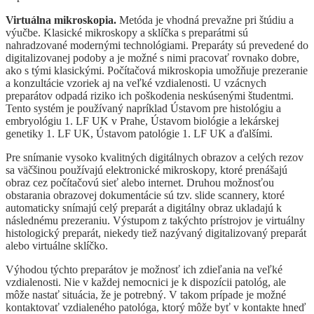
Virtuálna mikroskopia.
Metóda je vhodná prevažne pri štúdiu a
výučbe. Klasické mikroskopy a sklíčka s preparátmi sú
nahradzované modernými technológiami. Preparáty sú prevedené do
digitalizovanej podoby a je možné s nimi pracovať rovnako dobre,
ako s tými klasickými. Počítačová mikroskopia umožňuje prezeranie
a konzultácie vzoriek aj na veľké vzdialenosti. U vzácnych
preparátov odpadá riziko ich poškodenia neskúsenými študentmi.
Tento systém je používaný napríklad Ústavom pre histológiu a
embryológiu 1. LF UK v Prahe, Ústavom biológie a lekárskej
genetiky 1. LF UK, Ústavom patológie 1. LF UK a ďalšími.
Pre snímanie vysoko kvalitných digitálnych obrazov a celých rezov
sa väčšinou používajú elektronické mikroskopy, ktoré prenášajú
obraz cez počítačovú sieť alebo internet. Druhou možnosťou
obstarania obrazovej dokumentácie sú tzv. slide scannery, ktoré
automaticky snímajú celý preparát a digitálny obraz ukladajú k
následnému prezeraniu. Výstupom z takýchto prístrojov je virtuálny
histologický preparát, niekedy tiež nazývaný digitalizovaný preparát
alebo virtuálne sklíčko.
Výhodou týchto preparátov je možnosť ich zdieľania na veľké
vzdialenosti. Nie v každej nemocnici je k dispozícii patológ, ale
môže nastať situácia, že je potrebný. V takom prípade je možné
kontaktovať vzdialeného patológa, ktorý môže byť v kontakte hneď