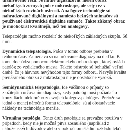
tkanivového rezu. Je nutné digitalizovať nielen obraz
niekoľkých zorných polí v mikroskope, ale celý rez v
niekoľkých rovinách ostrosti. Analógové technológie sú
nahradzované digitálnymi a namiesto bežných snímačov sú
používané elektronické digitálne snímače. Takto získaný obraz
je mnohokrát kvalitnejší, než ten analógový.
Telepatológiu možno rozdeliť do niekoľkých základných skupín. Sú
nimi:
Dynamická telepatológia.
Práca v tomto odbore prebieha v
reálnom čase. Zameriava sa na určovanie diagnózy na diaľku. K
tomu dochádza pomocou elektronického mikroskopu, ktorý ovláda
patológ zo vzdialeného miesta. Takéto prístroje sú bohužiaľ veľmi
drahé, čo je hlavnou nevýhodou tejto formy odboru. Navyše kvalita
prenášaného obrazu z mikroskopu nie je dostatočne vysoká.
Semidynamická telepatológia.
Ide väčšinou o prípady so
zložitejším určovaním diagnózy, kedy patológ musí požiadať o
konzultáciu niektorého zo svojich kolegov-patológov. Pretože sa
jedná o menej náročnú formu telepatológie, sú aj obstarávacie
náklady na technológie menšie.
Virtuálna patológia.
Tento druh patológie sa prevažne používa v
prípadoch, kedy nie je možná pitva zosnulého (napríklad z
náboženských dôvodov alebo v pokročilom štádiu rozkladu tela).