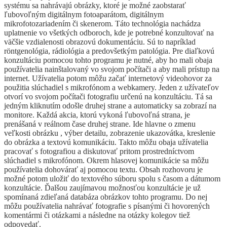
systému sa nahrávajú obrázky, ktoré je možné zaobstarať
ľubovoľným digitálnym fotoaparátom, digitálnym
mikrofotozariadením či skenerom. Táto technológia nachádza
uplatnenie vo všetkých odboroch, kde je potrebné konzultovať na
väčšie vzdialenosti obrazovú dokumentáciu. Sú to napríklad
röntgenológia, rádiológia a predovšetkým patológia. Pre diaľkovú
konzultáciu pomocou tohto programu je nutné, aby ho mali obaja
používatelia nainštalovaný vo svojom počítači a aby mali prístup na
internet. Užívatelia potom môžu začať internetový videohovor za
použitia slúchadiel s mikrofónom a webkamery. Jeden z užívateľov
otvorí vo svojom počítači fotografiu určenú na konzultáciu. Tá sa
jedným kliknutím odošle druhej strane a automaticky sa zobrazí na
monitore. Každá akcia, ktorú vykoná ľubovoľná strana, je
prenášaná v reálnom čase druhej strane. Ide hlavne o zmenu
veľkosti obrázku , výber detailu, zobrazenie ukazovátka, kreslenie
do obrázka a textovú komunikáciu. Takto môžu obaja užívatelia
pracovať s fotografiou a diskutovať pritom prostredníctvom
slúchadiel s mikrofónom. Okrem hlasovej komunikácie sa môžu
používatelia dohovárať aj pomocou textu. Obsah rozhovoru je
možné potom uložiť do textového súboru spolu s časom a dátumom
konzultácie. Ďalšou zaujímavou možnosťou konzultácie je už
spomínaná zdieľaná databáza obrázkov tohto programu. Do nej
môžu používatelia nahrávať fotografie s písanými či hovorených
komentármi či otázkami a následne na otázky kolegov tiež
odpovedať.