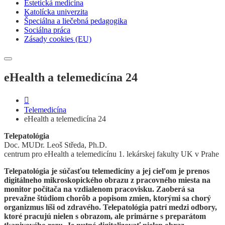
Estetická medicína
Katolícka univerzita
Špeciálna a liečebná pedagogika
Sociálna práca
Zásady cookies (EU)
eHealth a telemedicína 24
Telemedicína
eHealth a telemedicína 24
Telepatológia
Doc. MUDr. Leoš Středa, Ph.D.
centrum pro eHealth a telemedicínu 1. lekárskej fakulty UK v Prahe
Telepatológia je súčasťou telemedicíny a jej cieľom je prenos
digitálneho mikroskopického obrazu z pracovného miesta na
monitor počítača na vzdialenom pracovisku. Zaoberá sa
prevažne štúdiom chorôb a popisom zmien, ktorými sa chorý
organizmus líši od zdravého. Telepatológia patrí medzi odbory,
ktoré pracujú nielen s obrazom, ale primárne s preparátom