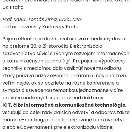
UK Praha
Prof. MUDr. Tomáš Zima, DrSc., MBA
rektor Univerzity Karlovej v Prahe
Pojem eHealth sa do zdravotníctva a medicíny dostal
na prelome 20. a 21. storočia. Elektronizácia
zdravotníctva súvisí s rýchlym rozvojom informačných
a komunikačných technológií. Prepojenie výpočtovej
techniky s medicínou dalo vzniknúť novému odboru,
ktorý používa názov eHealth. Lekárom u nás pod kožu
veľmi nejde, ak sa pozriete na rôzne konferencie a
sympóziá s uvedenou tematikou, jednoznačne vidíte
prevahu nadšených inžinierov nad doktorov.
ICT, čiže informačné a komunikačné technológie
,
vstupujú do celej rady ďalších odvetví a odborov, takže
máme e-banking, pre elektronizované bankovníctva
alebo eGovernament pre elektronizáciu vládnej