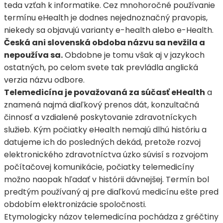
teda vzťah k informatike. Cez mnohoročné používanie
termínu eHealth je dodnes nejednoznačný pravopis,
niekedy sa objavujú varianty e-health alebo e-Health.
Česká ani slovenská obdoba názvu sa nevžila a
nepoužíva sa.
Obdobne je tomu však aj v jazykoch
ostatných, po celom svete tak prevládla anglická
verzia názvu odbore.
Telemedicína je považovaná za súčasť eHealth
a
znamená najmä diaľkový prenos dát, konzultačná
činnosť a vzdialené poskytovanie zdravotníckych
služieb. Kým počiatky eHealth nemajú dlhú históriu a
datujeme ich do posledných dekád, pretože rozvoj
elektronického zdravotníctva úzko súvisí s rozvojom
počítačovej komunikácie, počiatky telemedicíny
možno naopak hľadať v histórii dávnejšej. Termín bol
predtým používaný aj pre diaľkovú medicínu ešte pred
obdobím elektronizácie spoločnosti.
Etymologicky názov telemedicína pochádza z gréčtiny