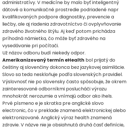
administratívy. V medicíne by malo byť inteligentný
dátové a komunikačné prostredie podriadené napr
kvalifikovaných podpore diagnostiky, prevencie a
liečby, ale aj riadenia zdravotníctvo či ovplyvňovanie
zdravého životného štýlu. Aj keď potom prichádza
príhodná námietka, čo môže byť zdravého na
vysedávanie pri počítači.
Už názov odboru budí niekedy odpor.
Amerikanizovaný termín eHealth
bol prijatý do
češtiny aj slovenčiny dokonca bez jazykovej asimilácie.
Slovo sa teda neskloňuje podľa slovenských pravidiel.
Výslovnosť nie po slovensky často spôsobuje, že okrem
zainteresované odborníkmi poslucháči výrazu
mnohokrát nerozumie a vnímajú odbor ako ihels.
Prvé písmeno e je skratka pre anglické slovo
electronic, čo v preklade znamená elektronickej alebo
elektronizované. Anglický výraz health znamená
zdravie. V názve nie je obsiahnutá druhá časť definície,