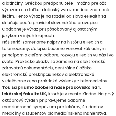
a latinčiny. Gréckou predponu teľe- možno preložiť
výrazom na diaľku a latinský výraz medeor znamená
liečim. Tento výraz je na rozdiel od slova eHealth sa
skloňuje podľa pravidiel slovenského pravopisu.
Obdobne je výraz prispôsobovaný aj ostatným
jazykom v iných krajinách.
Náš seriál zameriame najprv na históriu eHealth a
telemedicíny, ďalej sa budeme venovať základným
princípom a cieľom odbore, rozvoju eHealth vu nás i vo
svete. Praktické ukážky sa zameria na elektronickú
zdravotnú dokumentáciu, centrálne úložisko,
elektronickú preskripciu liekov a elektronické
vzdelávanie aj na praktické výsledky z telemedicíny.
Tou sa priamo zaoberá naše pracovisko na 1.
lekárskej fakulte UK,
ktoré je v meste Kladno
.
Na prvý
októbrový týždeň pripravujeme odborné
medzinárodné sympózium pre lekárov, študentov
medicíny a študentov biomedicínskeho inžinierstva.